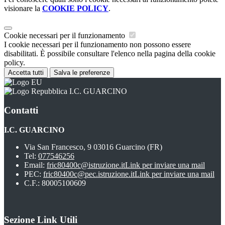
visionare la
COOKIE POLICY
.
Cookie necessari per il funzionamento
I cookie necessari per il funzionamento non possono essere
disabilitati. È possibile consultare l'elenco nella pagina della cookie
policy.
Accetta tutti
Salva le preferenze
I.C. GUARCINO
Contatti
I.C. GUARCINO
Via San Francesco, 9 03016 Guarcino (FR)
Tel:
077546256
Email:
fric80400c@istruzione.it
Link per inviare una mail
PEC:
fric80400c@pec.istruzione.it
Link per inviare una mail
C.F.: 80005100609
Sezione Link Utili