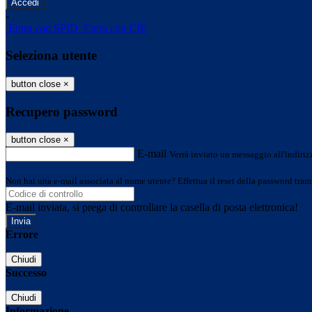
-
Entra con SPID
Entra con CIE
Seleziona utente
button close
×
Recupero password
button close
×
E-mail
Verrà inviato un messaggio all'indirizz
Non hai una e-mail associata al nome utente? Effettua il reset della password tram
E-mail inviata, si prega di controllare la casella di posta elettronica!
Errore
Chiudi
Successo
Chiudi
Informazione