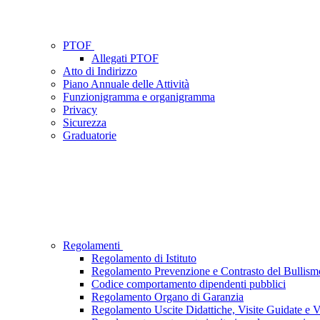
PTOF
Allegati PTOF
Atto di Indirizzo
Piano Annuale delle Attività
Funzionigramma e organigramma
Privacy
Sicurezza
Graduatorie
Regolamenti
Regolamento di Istituto
Regolamento Prevenzione e Contrasto del Bullism
Codice comportamento dipendenti pubblici
Regolamento Organo di Garanzia
Regolamento Uscite Didattiche, Visite Guidate e Vi