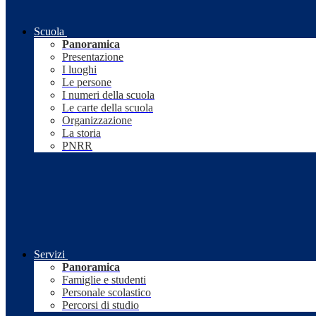
Scuola
Panoramica
Presentazione
I luoghi
Le persone
I numeri della scuola
Le carte della scuola
Organizzazione
La storia
PNRR
Servizi
Panoramica
Famiglie e studenti
Personale scolastico
Percorsi di studio