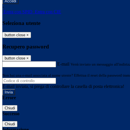
-
Entra con SPID
Entra con CIE
Seleziona utente
button close
×
Recupero password
button close
×
E-mail
Verrà inviato un messaggio all'indirizz
Non hai una e-mail associata al nome utente? Effettua il reset della password tram
E-mail inviata, si prega di controllare la casella di posta elettronica!
Errore
Chiudi
Successo
Chiudi
Informazione