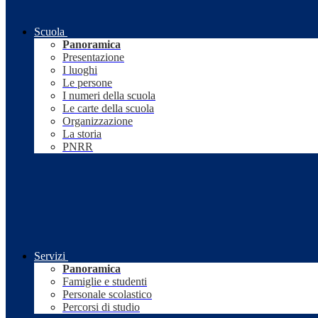
Scuola
Panoramica
Presentazione
I luoghi
Le persone
I numeri della scuola
Le carte della scuola
Organizzazione
La storia
PNRR
Servizi
Panoramica
Famiglie e studenti
Personale scolastico
Percorsi di studio