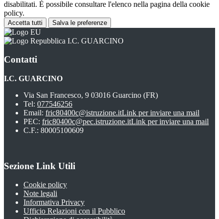
disabilitati. È possibile consultare l'elenco nella pagina della cookie
policy.
Accetta tutti
Salva le preferenze
I.C. GUARCINO
Contatti
I.C. GUARCINO
Via San Francesco, 9 03016 Guarcino (FR)
Tel:
077546256
Email:
fric80400c@istruzione.it
Link per inviare una mail
PEC:
fric80400c@pec.istruzione.it
Link per inviare una mail
C.F.: 80005100609
Sezione Link Utili
Cookie policy
Note legali
Informativa Privacy
Ufficio Relazioni con il Pubblico