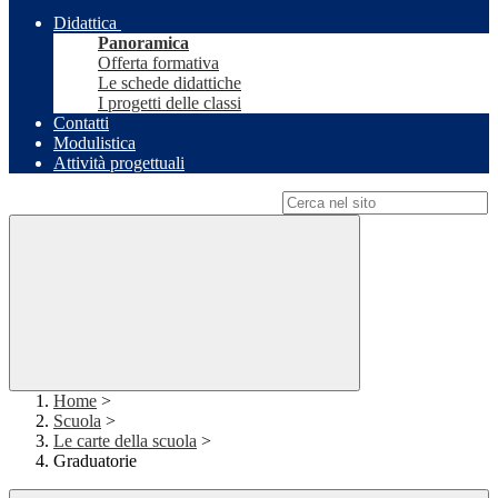
Didattica
Panoramica
Offerta formativa
Le schede didattiche
I progetti delle classi
Contatti
Modulistica
Attività progettuali
Campo di ricerca per le pagine del sito
Home
>
Scuola
>
Le carte della scuola
>
Graduatorie