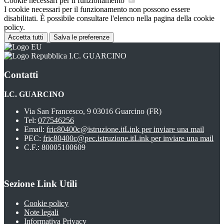
Cookie necessari per il funzionamento
I cookie necessari per il funzionamento non possono essere
disabilitati. È possibile consultare l'elenco nella pagina della cookie
policy.
Accetta tutti
Salva le preferenze
I.C. GUARCINO
Contatti
I.C. GUARCINO
Via San Francesco, 9 03016 Guarcino (FR)
Tel:
077546256
Email:
fric80400c@istruzione.it
Link per inviare una mail
PEC:
fric80400c@pec.istruzione.it
Link per inviare una mail
C.F.: 80005100609
Sezione Link Utili
Cookie policy
Note legali
Informativa Privacy