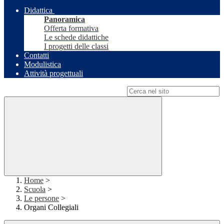
Didattica
Panoramica
Offerta formativa
Le schede didattiche
I progetti delle classi
Contatti
Modulistica
Attività progettuali
Campo di ricerca per le pagine del sito
Home
>
Scuola
>
Le persone
>
Organi Collegiali