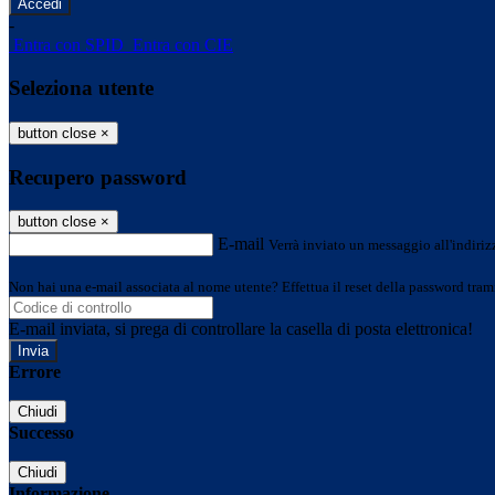
-
Entra con SPID
Entra con CIE
Seleziona utente
button close
×
Recupero password
button close
×
E-mail
Verrà inviato un messaggio all'indirizz
Non hai una e-mail associata al nome utente? Effettua il reset della password tram
E-mail inviata, si prega di controllare la casella di posta elettronica!
Errore
Chiudi
Successo
Chiudi
Informazione