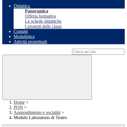
Didattica
Panoramica
Offerta formativa
Le schede didattiche
I progetti delle classi
Contatti
Modulistica
Attività progettuali
Campo di ricerca per le pagine del sito
Home
>
PON
>
Apprendimento e socialità
>
Modulo Laboratorio di Teatro