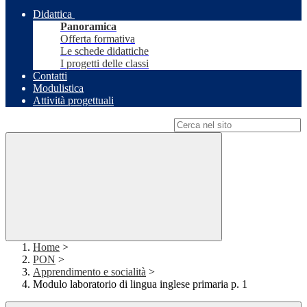
Didattica
Panoramica
Offerta formativa
Le schede didattiche
I progetti delle classi
Contatti
Modulistica
Attività progettuali
Campo di ricerca per le pagine del sito
Home
>
PON
>
Apprendimento e socialità
>
Modulo laboratorio di lingua inglese primaria p. 1