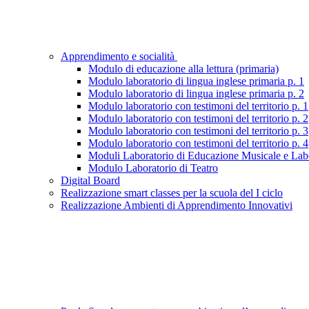
Apprendimento e socialità
Modulo di educazione alla lettura (primaria)
Modulo laboratorio di lingua inglese primaria p. 1
Modulo laboratorio di lingua inglese primaria p. 2
Modulo laboratorio con testimoni del territorio p. 1
Modulo laboratorio con testimoni del territorio p. 2
Modulo laboratorio con testimoni del territorio p. 3
Modulo laboratorio con testimoni del territorio p. 4
Moduli Laboratorio di Educazione Musicale e Labor
Modulo Laboratorio di Teatro
Digital Board
Realizzazione smart classes per la scuola del I ciclo
Realizzazione Ambienti di Apprendimento Innovativi