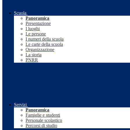
Scuola
Panoramica
Presentazione
I luoghi
Le persone
I numeri della scuola
Le carte della scuola
Organizzazione
La storia
PNRR
Servizi
Panoramica
Famiglie e studenti
Personale scolastico
Percorsi di studio