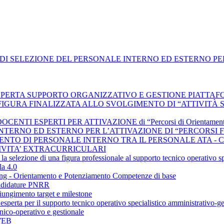
DI SELEZIONE DEL PERSONALE INTERNO ED ESTERNO PER
 ESPERTA SUPPORTO ORGANIZZATIVO E GESTIONE PIATTA
 FIGURA FINALIZZATA ALLO SVOLGIMENTO DI “ATTIVITÀ 
I ESPERTI PER ATTIVAZIONE di “Percorsi di Orientamento con 
INTERNO ED ESTERNO PER L’ATTIVAZIONE DI “PERCORSI
ENTO DI PERSONALE INTERNO TRA IL PERSONALE ATA - 
TIVITA’ EXTRACURRICULARI
 la selezione di una figura professionale al supporto tecnico operativo s
a 4.0
ing - Orientamento e Potenziamento Competenze di base
andidature PNRR
giungimento target e milestone
esperta per il supporto tecnico operativo specialistico amministrativo-ges
ico-operativo e gestionale
 WEB