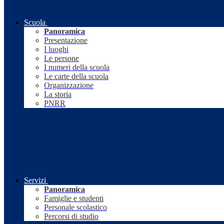
Scuola
Panoramica
Presentazione
I luoghi
Le persone
I numeri della scuola
Le carte della scuola
Organizzazione
La storia
PNRR
Servizi
Panoramica
Famiglie e studenti
Personale scolastico
Percorsi di studio