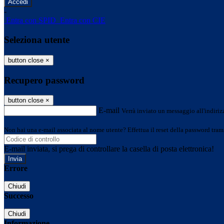
-
Entra con SPID
Entra con CIE
Seleziona utente
button close
×
Recupero password
button close
×
E-mail
Verrà inviato un messaggio all'indirizz
Non hai una e-mail associata al nome utente? Effettua il reset della password tram
E-mail inviata, si prega di controllare la casella di posta elettronica!
Errore
Chiudi
Successo
Chiudi
Informazione