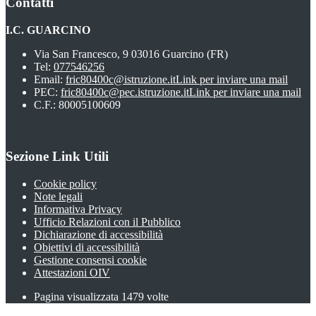
Contatti
I.C. GUARCINO
Via San Francesco, 9 03016 Guarcino (FR)
Tel:
077546256
Email:
fric80400c@istruzione.it
Link per inviare una mail
PEC:
fric80400c@pec.istruzione.it
Link per inviare una mail
C.F.: 80005100609
Sezione Link Utili
Cookie policy
Note legali
Informativa Privacy
Ufficio Relazioni con il Pubblico
Dichiarazione di accessibilità
Obiettivi di accessibilità
Gestione consensi cookie
Attestazioni OIV
Pagina visualizzata
1479
volte