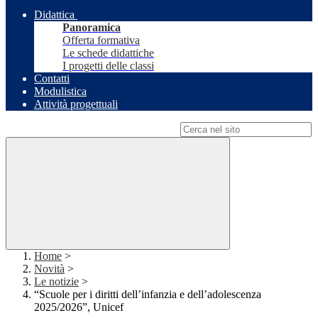
Didattica
Panoramica
Offerta formativa
Le schede didattiche
I progetti delle classi
Contatti
Modulistica
Attività progettuali
Campo di ricerca per le pagine del sito
Home
>
Novità
>
Le notizie
>
“Scuole per i diritti dell’infanzia e dell’adolescenza
2025/2026”, Unicef