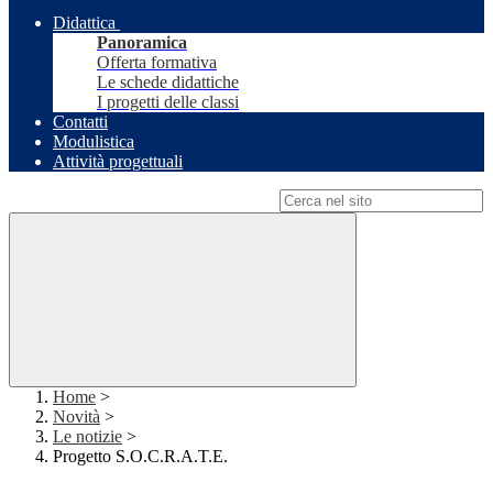
Didattica
Panoramica
Offerta formativa
Le schede didattiche
I progetti delle classi
Contatti
Modulistica
Attività progettuali
Campo di ricerca per le pagine del sito
Home
>
Novità
>
Le notizie
>
Progetto S.O.C.R.A.T.E.