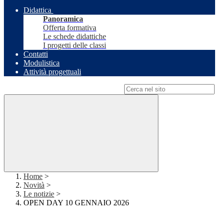
Didattica
Panoramica
Offerta formativa
Le schede didattiche
I progetti delle classi
Contatti
Modulistica
Attività progettuali
Campo di ricerca per le pagine del sito
Home
>
Novità
>
Le notizie
>
OPEN DAY 10 GENNAIO 2026