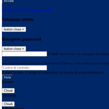
-
Entra con SPID
Entra con CIE
Seleziona utente
button close
×
Recupero password
button close
×
E-mail
Verrà inviato un messaggio all'indirizz
Non hai una e-mail associata al nome utente? Effettua il reset della password tram
E-mail inviata, si prega di controllare la casella di posta elettronica!
Errore
Chiudi
Successo
Chiudi
Informazione