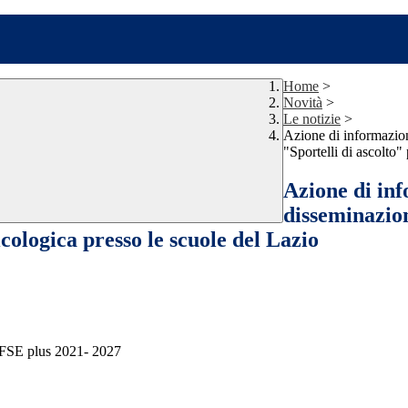
Home
>
Novità
>
Le notizie
>
Azione di informazio
"Sportelli di ascolto"
Azione di inf
disseminazio
icologica presso le scuole del Lazio
o FSE plus 2021- 2027