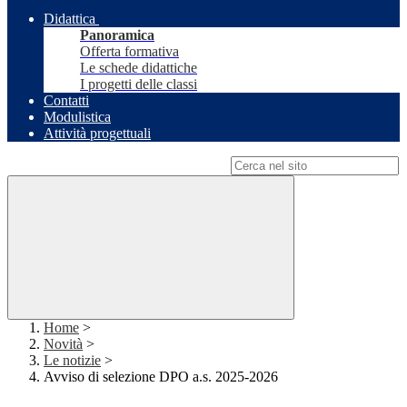
Didattica
Panoramica
Offerta formativa
Le schede didattiche
I progetti delle classi
Contatti
Modulistica
Attività progettuali
Campo di ricerca per le pagine del sito
Home
>
Novità
>
Le notizie
>
Avviso di selezione DPO a.s. 2025-2026