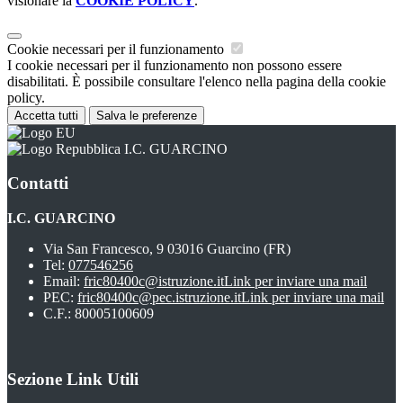
visionare la
COOKIE POLICY
.
Cookie necessari per il funzionamento
I cookie necessari per il funzionamento non possono essere
disabilitati. È possibile consultare l'elenco nella pagina della cookie
policy.
Accetta tutti
Salva le preferenze
I.C. GUARCINO
Contatti
I.C. GUARCINO
Via San Francesco, 9 03016 Guarcino (FR)
Tel:
077546256
Email:
fric80400c@istruzione.it
Link per inviare una mail
PEC:
fric80400c@pec.istruzione.it
Link per inviare una mail
C.F.: 80005100609
Sezione Link Utili