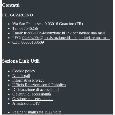
Contatti
I.C. GUARCINO
Via San Francesco, 9 03016 Guarcino (FR)
Tel:
077546256
Email:
fric80400c@istruzione.it
Link per inviare una mail
PEC:
fric80400c@pec.istruzione.it
Link per inviare una mail
C.F.: 80005100609
Sezione Link Utili
Cookie policy
Note legali
Informativa Privacy
Ufficio Relazioni con il Pubblico
Dichiarazione di accessibilità
Obiettivi di accessibilità
Gestione consensi cookie
Attestazioni OIV
Pagina visualizzata
1522
volte